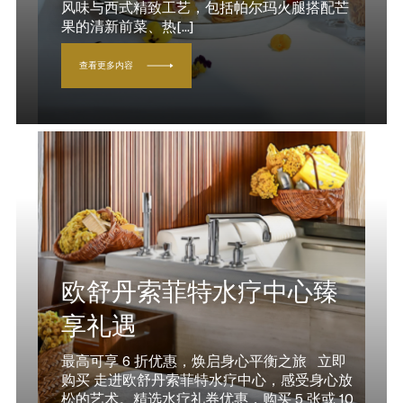
风味与西式精致工艺，包括帕尔玛火腿搭配芒
果的清新前菜、热[...]
查看更多内容
欧舒丹索菲特水疗中心臻
享礼遇
最高可享 6 折优惠，焕启身心平衡之旅 立即
购买 走进欧舒丹索菲特水疗中心，感受身心放
松的艺术。精选水疗礼券优惠，购买 5 张或 10