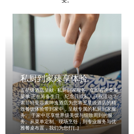
受。
私厨到家臻享体验
五星级酒店呈献 · 私厨到家服务 立即咨询查看
菜单 正在筹备生日、纪念日或私人庆祝活动？
索菲特曼谷素坤逸酒店为您将五星级酒店的精
致餐饮体验带到家中，呈献专属的私厨到家服
务。 于家中尽享世界级美馔与细致周到的服
务。从菜单定制、现场烹饪，到专业服务与优
雅餐桌布置，我们为您打[...]