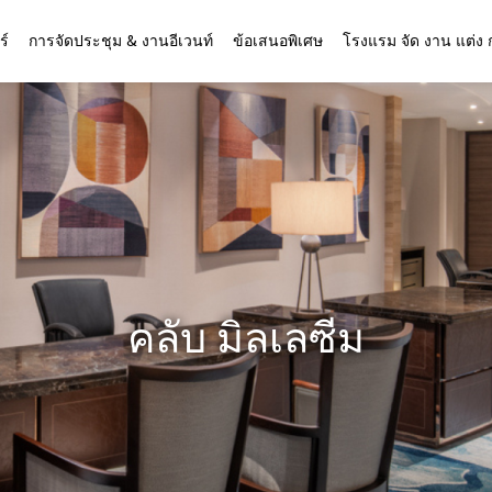
ร์
การจัดประชุม & งานอีเวนท์
ข้อเสนอพิเศษ
โรงแรม จัด งาน แต่ง 
คลับ มิลเลซีม