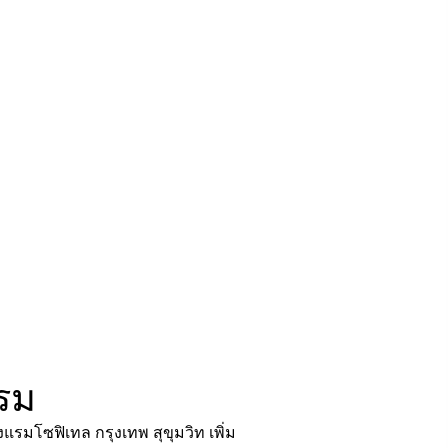
เรม
รงแรมโซฟิเทล กรุงเทพ สุขุมวิท เพิ่ม