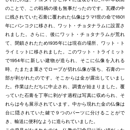
のことで、この戦禍の後も無事だったのです。瓦礫の中
に残されていた石膏に覆われた仏像はラマ1世の命で1801
年にバンコクに移され、ワット・チョタナラムに設置さ
れました。さらに、後にワット・チョタナラムが荒れ
て、閉鎖されたため1935年には現在の場所、ワット・ト
ライミットに移されました。このワット・トライミット
で1954年に新しい建物が造られ、そこに仏像を入れる
時、たまたま重さでロープが切れ仏像が落ち、石膏の一
部が剥がれたのです。そこからは金が露出していまし
た。作業はただちに中止され、調査が始まりました。覆
っていた石膏を丁寧に剥がす過程は写真に収められ、そ
れらは今も展示されています。中から現れた金の仏像は
台に隠されていた鍵で９つのパーツに分けることがで
き、輸送に便利なように造られていました。