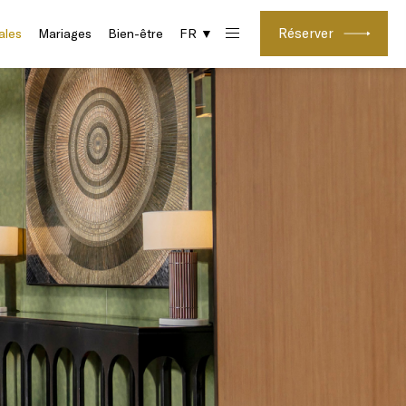
Réserver
ales
Mariages
Bien-être
FR ▼